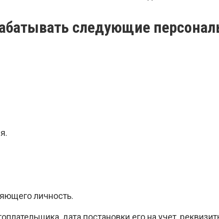
брабатывать следующие персона
я.
ряющего личность.
плательщика, дата постановки его на учет, реквизит