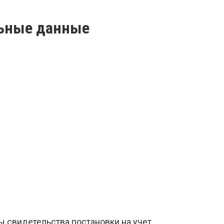
льные данные
ы свидетельства постановки на учет